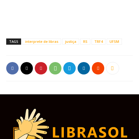
TAGS
interprete de libras
justiça
RS
TRF4
UFSM