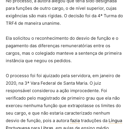
No processo, a autora alegou que teria sido designada
para funções de outro cargo, o de nível superior, cujas
exigências são mais rígidas. O decisão foi da 4ª Turma do
TRF4 de maneira unanime.
Ela solicitou o reconhecimento do desvio de função e o
pagamento das diferenças remuneratórias entre os
cargos, mas o colegiado manteve a sentença de primeira
instância que negou os pedidos.
O processo foi foi ajuizado pela servidora, em janeiro de
2020, na 3ª Vara Federal de Santa Maria. O juiz
responsável considerou a ação improcedente. Foi
verificado pelo magistrado de primeiro grau que ela não
exerceu nenhuma função que extrapolasse os limites do
seu cargo, e que não estaria caracterizado nenhum
desvio de função, pois a autora
fazia
traduções da
Língua
Portuguesa
para
Libras
, em aulas de ensino médio,