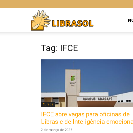
Libras
NO
Online
Tag: IFCE
Cursos
IFCE abre vagas para oficinas de
Libras e de Inteligência emociona
2 de março de 2026