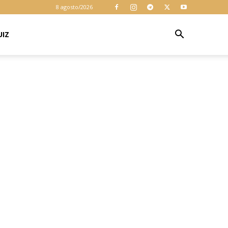
cookies para
8 agosto/2026
garantir que
você obtenha a
melhor
UIZ
Aceitar
experiência em
nosso site. Ao
usar nosso site
você consente
cookies.