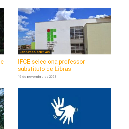
Concursos/seletivos
 e
IFCE seleciona professor
substituto de Libras
19 de novembro de 2025