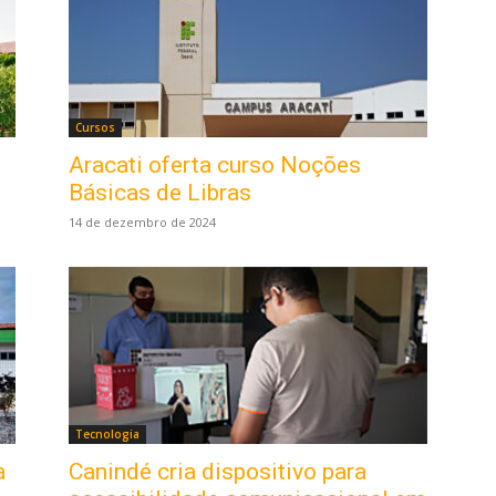
Cursos
Aracati oferta curso Noções
Básicas de Libras
14 de dezembro de 2024
Tecnologia
a
Canindé cria dispositivo para