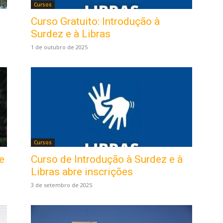
Cursos
Curso Gratuito: Introdução à
Surdez e à Libras
1 de outubro de 2025
Cursos
e
Curso de Introdução à Surdez e à
Libras abre inscrições
3 de setembro de 2025